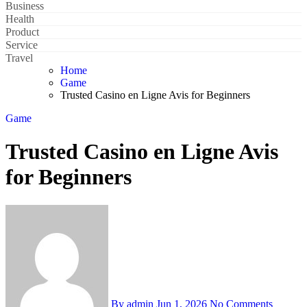
Business
Health
Product
Service
Travel
Home
Game
Trusted Casino en Ligne Avis for Beginners
Game
Trusted Casino en Ligne Avis
for Beginners
By admin
Jun 1, 2026
No Comments