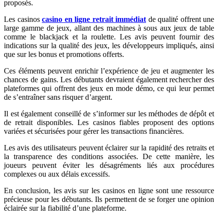
proposés.
Les casinos
casino en ligne retrait immédiat
de qualité offrent une
large gamme de jeux, allant des machines à sous aux jeux de table
comme le blackjack et la roulette. Les avis peuvent fournir des
indications sur la qualité des jeux, les développeurs impliqués, ainsi
que sur les bonus et promotions offerts.
Ces éléments peuvent enrichir l’expérience de jeu et augmenter les
chances de gains. Les débutants devraient également rechercher des
plateformes qui offrent des jeux en mode démo, ce qui leur permet
de s’entraîner sans risquer d’argent.
Il est également conseillé de s’informer sur les méthodes de dépôt et
de retrait disponibles. Les casinos fiables proposent des options
variées et sécurisées pour gérer les transactions financières.
Les avis des utilisateurs peuvent éclairer sur la rapidité des retraits et
la transparence des conditions associées. De cette manière, les
joueurs peuvent éviter les désagréments liés aux procédures
complexes ou aux délais excessifs.
En conclusion, les avis sur les casinos en ligne sont une ressource
précieuse pour les débutants. Ils permettent de se forger une opinion
éclairée sur la fiabilité d’une plateforme.