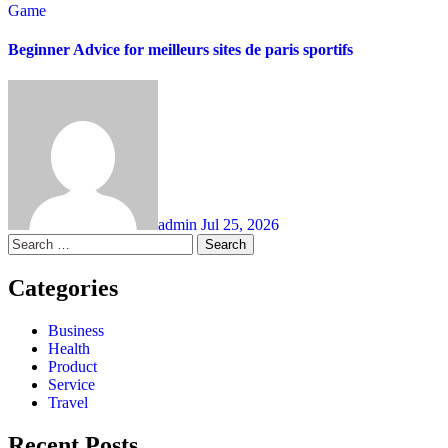
Game
Beginner Advice for meilleurs sites de paris sportifs
admin
Jul 25, 2026
Search
for:
Categories
Business
Health
Product
Service
Travel
Recent Posts