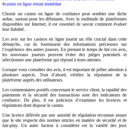
#
casino en ligne retrait immédiat
Choisir un casino en ligne de confiance peut sembler une tâche
ardue, surtout pour les débutants. Avec la multitude de plateformes
disponibles sur Internet, il est essentiel de savoir comment évaluer
leur fiabilité.
Les avis sur les casinos en ligne jouent un rôle crucial dans cette
démarche, car ils fournissent des informations précieuses sur
l’expérience des autres joueurs. En prenant le temps de lire ces avis,
les nouveaux joueurs peuvent éviter des pièges potentiels et
sélectionner une plateforme qui répond à leurs attentes.
Lorsque vous consultez des avis, il est important de prêter attention à
plusieurs aspects. Tout d’abord, vérifiez la réputation de la
plateforme auprès des utilisateurs.
Les commentaires positifs concernant le service client, la rapidité des
paiements et la sécurité des transactions sont des indicateurs de
confiance. De plus, il est judicieux d’examiner les licences et
régulations dont dispose le casino.
Une licence délivrée par une autorité de régulation reconnue assure
que le site respecte des normes strictes en matière de sécurité et de
fair-play. Un autre facteur à considérer est la variété des jeux