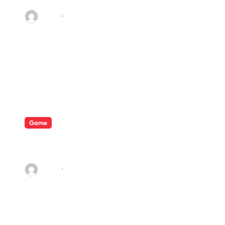
fiable Today
admin
Aug 5, 2026
Game
Safe Gaming with casino en
ligne fiable
admin
Aug 3, 2026