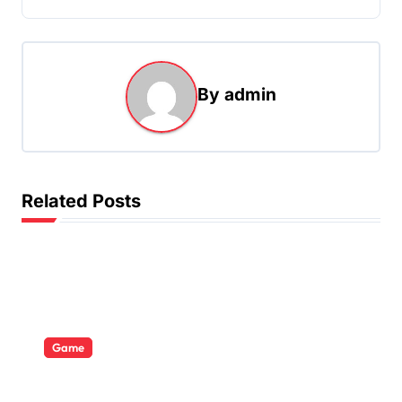
t
n
a
By
admin
v
i
g
Related Posts
a
t
i
o
n
Game
Why Choose casino en ligne