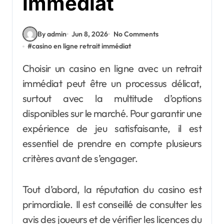
immédiat
By admin
Jun 8, 2026
No Comments
#
casino en ligne retrait immédiat
Choisir un casino en ligne avec un retrait
immédiat peut être un processus délicat,
surtout avec la multitude d’options
disponibles sur le marché. Pour garantir une
expérience de jeu satisfaisante, il est
essentiel de prendre en compte plusieurs
critères avant de s’engager.
Tout d’abord, la réputation du casino est
primordiale. Il est conseillé de consulter les
avis des joueurs et de vérifier les licences du