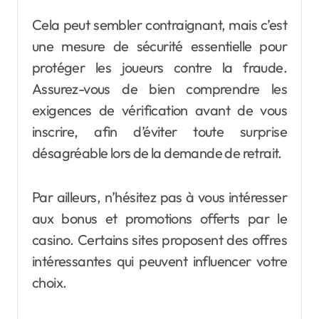
Cela peut sembler contraignant, mais c’est
une mesure de sécurité essentielle pour
protéger les joueurs contre la fraude.
Assurez-vous de bien comprendre les
exigences de vérification avant de vous
inscrire, afin d’éviter toute surprise
désagréable lors de la demande de retrait.
Par ailleurs, n’hésitez pas à vous intéresser
aux bonus et promotions offerts par le
casino. Certains sites proposent des offres
intéressantes qui peuvent influencer votre
choix.