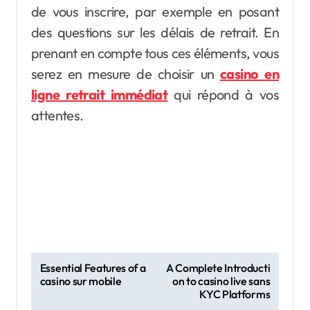
de vous inscrire, par exemple en posant
des questions sur les délais de retrait. En
prenant en compte tous ces éléments, vous
serez en mesure de choisir un
casino en
ligne retrait immédiat
qui répond à vos
attentes.
P
Essential Features of a
A Complete Introducti
casino sur mobile
on to casino live sans
o
KYC Platforms
s