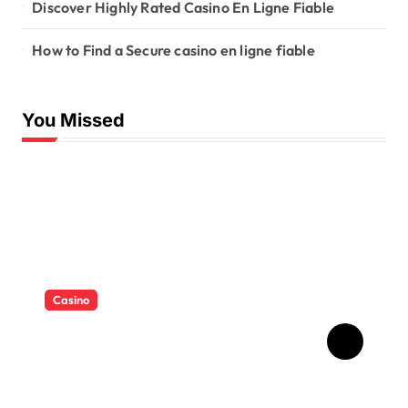
Discover Highly Rated Casino En Ligne Fiable
How to Find a Secure casino en ligne fiable
You Missed
Casino
Essential Tips for casino en
ligne fiable