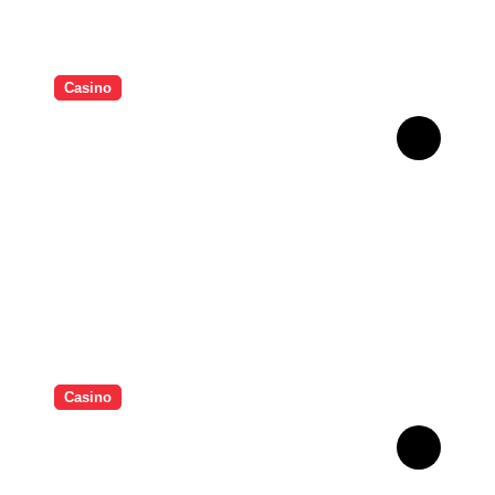
Casino
Discover Highly Rated
Casino En Ligne Fiable
Casino
How to Find a Secure
casino en ligne fiable