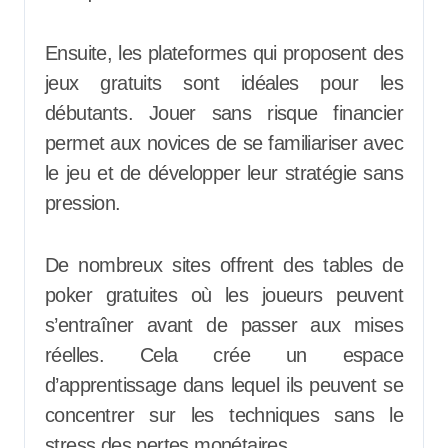
Ensuite, les plateformes qui proposent des
jeux gratuits sont idéales pour les
débutants. Jouer sans risque financier
permet aux novices de se familiariser avec
le jeu et de développer leur stratégie sans
pression.
De nombreux sites offrent des tables de
poker gratuites où les joueurs peuvent
s’entraîner avant de passer aux mises
réelles. Cela crée un espace
d’apprentissage dans lequel ils peuvent se
concentrer sur les techniques sans le
stress des pertes monétaires.