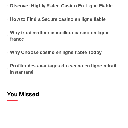
Discover Highly Rated Casino En Ligne Fiable
How to Find a Secure casino en ligne fiable
Why trust matters in meilleur casino en ligne
france
Why Choose casino en ligne fiable Today
Profiter des avantages du casino en ligne retrait
instantané
You Missed