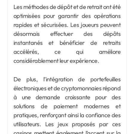
Les méthodes de dépôt et de retrait ont été
optimisées pour garantir des opérations
rapides et sécurisées. Les joueurs peuvent
désormais effectuer des dépôts
instantanés et bénéficier de retraits
accélérés, ce qui améliore
considérablement leur expérience.
De plus, l’intégration de portefeuilles
électroniques et de cryptomonnaies répond
à une demande croissante pour des
solutions de paiement modernes et
pratiques, renforçant ainsi la confiance des
utilisateurs. Les jeux proposés par ces
casinos mettent également l’accent sur la