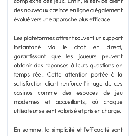
complexité des jeux. Enfin, le service client
des nouveaux casinos en ligne a également
évolué vers une approche plus efficace.
Les plateformes offrent souvent un support
instantané via le chat en direct,
garantissant que les joueurs peuvent
obtenir des réponses à leurs questions en
temps réel. Cette attention portée à la
satisfaction client renforce l’image de ces
casinos comme des espaces de jeu
modernes et accueillants, où chaque
utilisateur se sent valorisé et pris en charge.
En somme, la simplicité et l’efficacité sont