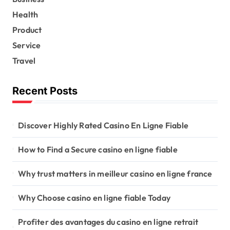
o
r
Health
:
Product
Service
Travel
Recent Posts
Discover Highly Rated Casino En Ligne Fiable
How to Find a Secure casino en ligne fiable
Why trust matters in meilleur casino en ligne france
Why Choose casino en ligne fiable Today
Profiter des avantages du casino en ligne retrait