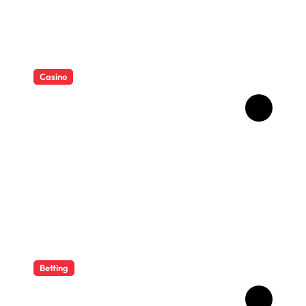
Casino
How to Find a Secure
casino en ligne fiable
Betting
Why trust matters in