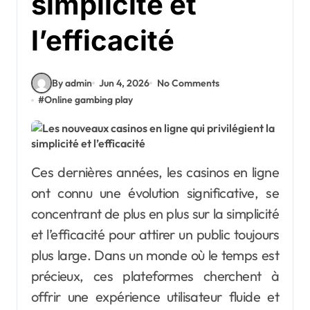
simplicité et
l’efficacité
By admin
Jun 4, 2026
No Comments
#
Online gambing play
Ces dernières années, les casinos en ligne
ont connu une évolution significative, se
concentrant de plus en plus sur la simplicité
et l’efficacité pour attirer un public toujours
plus large. Dans un monde où le temps est
précieux, ces plateformes cherchent à
offrir une expérience utilisateur fluide et