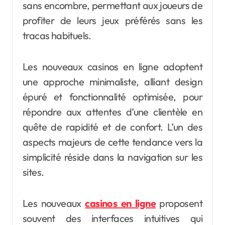
sans encombre, permettant aux joueurs de
profiter de leurs jeux préférés sans les
tracas habituels.
Les nouveaux casinos en ligne adoptent
une approche minimaliste, alliant design
épuré et fonctionnalité optimisée, pour
répondre aux attentes d’une clientèle en
quête de rapidité et de confort. L’un des
aspects majeurs de cette tendance vers la
simplicité réside dans la navigation sur les
sites.
Les nouveaux
casinos en ligne
proposent
souvent des interfaces intuitives qui