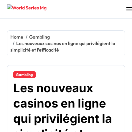
Skip
to
content
Home
Gambling
Les nouveaux casinos en ligne qui privilégient la
simplicité et l’efficacité
Gambling
Les nouveaux
casinos en ligne
qui privilégient la