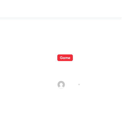
Game
ming with
Beginner Advice
en ligne
for meilleurs sites
de paris sportifs
Aug 3, 2026
admin
Jul 25, 2026