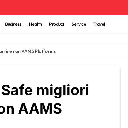
Business
Health
Product
Service
Travel
 online non AAMS Platforms
Safe migliori
 non AAMS