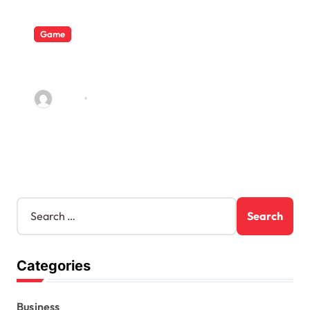
Game
Beginner Advice for meilleurs
sites de paris sportifs
admin
Jul 25, 2026
S
e
a
r
Categories
c
h
f
Business