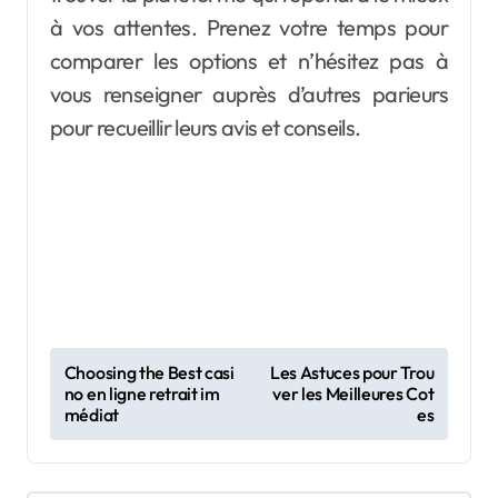
à vos attentes. Prenez votre temps pour
comparer les options et n’hésitez pas à
vous renseigner auprès d’autres parieurs
pour recueillir leurs avis et conseils.
P
Choosing the Best casi
Les Astuces pour Trou
no en ligne retrait im
ver les Meilleures Cot
o
médiat
es
s
t