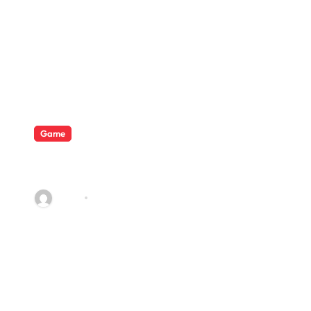
Game
Safe Gaming with casino en
ligne fiable
admin
Aug 3, 2026