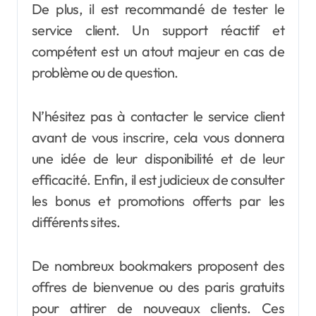
De plus, il est recommandé de tester le
service client. Un support réactif et
compétent est un atout majeur en cas de
problème ou de question.
N’hésitez pas à contacter le service client
avant de vous inscrire, cela vous donnera
une idée de leur disponibilité et de leur
efficacité. Enfin, il est judicieux de consulter
les bonus et promotions offerts par les
différents sites.
De nombreux bookmakers proposent des
offres de bienvenue ou des paris gratuits
pour attirer de nouveaux clients. Ces