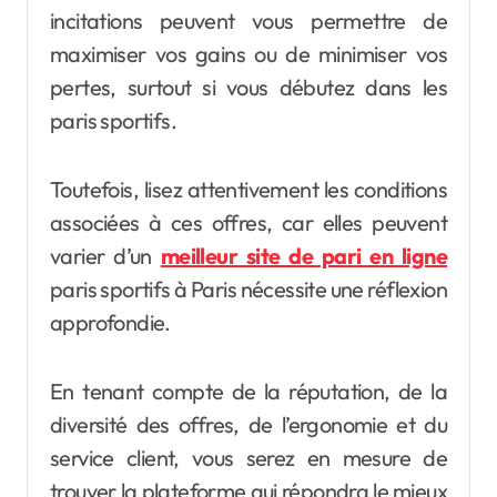
incitations peuvent vous permettre de
maximiser vos gains ou de minimiser vos
pertes, surtout si vous débutez dans les
paris sportifs.
Toutefois, lisez attentivement les conditions
associées à ces offres, car elles peuvent
varier d’un
meilleur site de pari en ligne
paris sportifs à Paris nécessite une réflexion
approfondie.
En tenant compte de la réputation, de la
diversité des offres, de l’ergonomie et du
service client, vous serez en mesure de
trouver la plateforme qui répondra le mieux