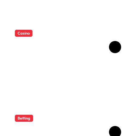
Casino
How to Find a Secure
casino en ligne fiable
Betting
Why trust matters in
meilleur casino en ligne