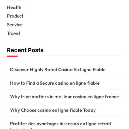
o
r
Health
:
Product
Service
Travel
Recent Posts
Discover Highly Rated Casino En Ligne Fiable
How to Find a Secure casino en ligne fiable
Why trust matters in meilleur casino en ligne france
Why Choose casino en ligne fiable Today
Profiter des avantages du casino en ligne retrait