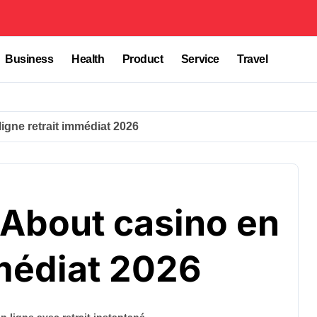
Business
Health
Product
Service
Travel
igne retrait immédiat 2026
 About casino en
mmédiat 2026
n ligne avec retrait instantané