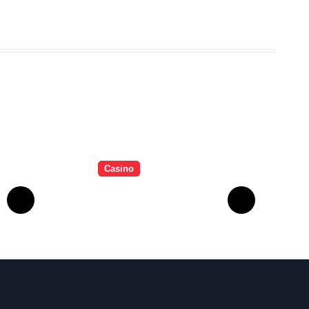
Casino
Discover Highly
Rated Casino En
Ligne Fiable