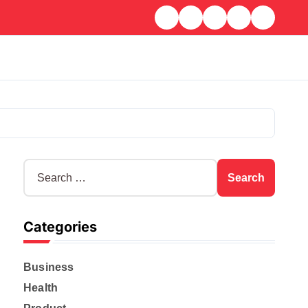
S
e
a
r
Categories
c
h
f
Business
o
r
Health
: