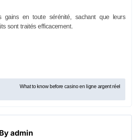
rs gains en toute sérénité, sachant que leurs
ts sont traités efficacement.
What to know before casino en ligne argent réel
By
admin