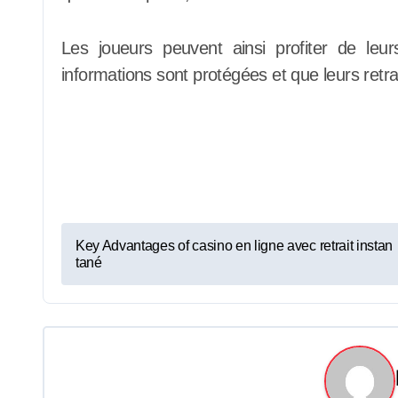
Les joueurs peuvent ainsi profiter de leu
informations sont protégées et que leurs retrai
P
Key Advantages of casino en ligne avec retrait instan
tané
o
s
t
n