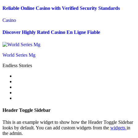
Reliable Online Casino with Verified Security Standards
Casino
Discover Highly Rated Casino En Ligne Fiable
World Series Mg
Endless Stories
Header Toggle Sidebar
This is an example widget to show how the Header Toggle Sidebar
looks by default. You can add custom widgets from the
widgets
in
the admin.